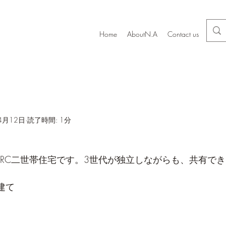
Home
AboutN.A
Contact us
Renov
4月12日
読了時間: 1分
たRC二世帯住宅です。3世代が独立しながらも、共有で
建て